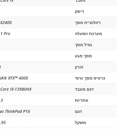
מעבד
 Core i9
דיסק
רזולוציית מסך
0X2400
מערכת הפעלה
1 Pro
גודל מסך
מסך מגע
זכרון
B
כרטיס מסך גרפי
IA® RTX™ 4000
דגם מעבד
l Core i9-13980HX
אחריות
3 שנים
דגם
vo ThinkPad P16
משקל
2.95 ק