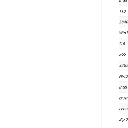
Intel
1TB
384
Win1
16"
ללא
32G
NVID
Inte
Leno
"ג