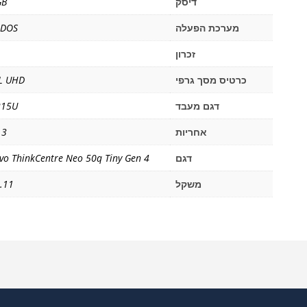
דיסק
GB
מערכת הפעלה
 DOS
זכרון
כרטיס מסך גרפי
L UHD
דגם מעבד
215U
אחריות
3 שנים
דגם
vo ThinkCentre Neo 50q Tiny Gen 4
משקל
1.11 ק