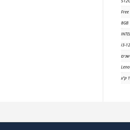
512
Free
8GB
INTE
i3-1
Leno
"ג