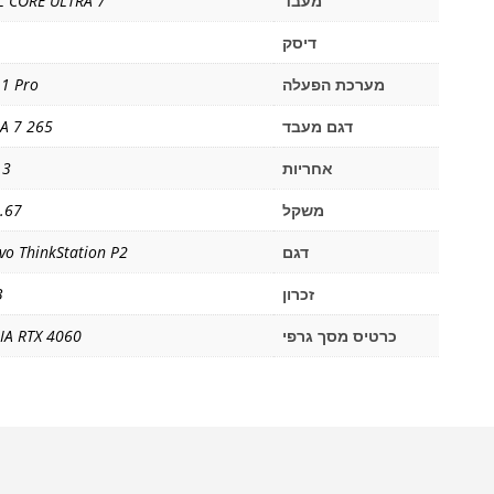
מעבד
L CORE ULTRA 7
דיסק
מערכת הפעלה
1 Pro
דגם מעבד
A 7 265
אחריות
3 שנים
משקל
9.67 ק
דגם
vo ThinkStation P2
זכרון
B
כרטיס מסך גרפי
IA RTX 4060