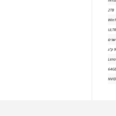
INTE
2TB
Win1
ULTR
"ג
Leno
64G
NVID