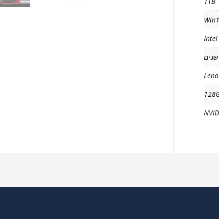
1TB
Win1
Inte
Leno
128
NVID