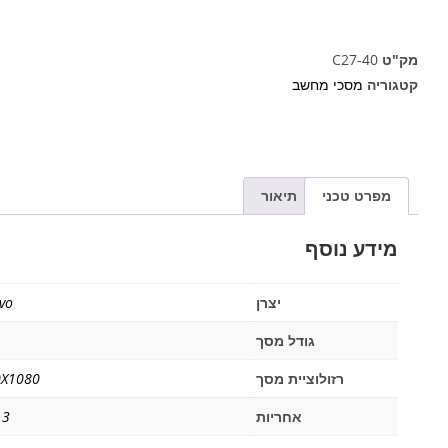
מק"ט
C27-40
קטגוריה
מסכי מחשב
מפרט טכני
תיאור
מידע נוסף
יצרן
vo
גודל מסך
רזולוציית מסך
0X1080
אחריות
3 שנים