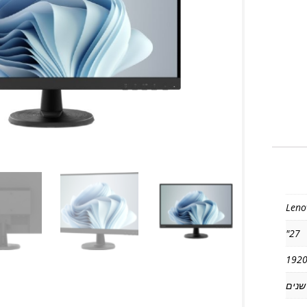
Leno
27"
192