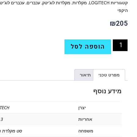
קטגוריות
LOGITECH
,
מקלדות
,
מקלדות לוג'יטק
,
עכברים
,
עכברים לוג'יט
היקפי
₪
205
הוספה לסל
מפרט טכני
תיאור
מידע נוסף
יצרן
TECH
אחריות
3 שנים
משפחה
סט מקלדת ו