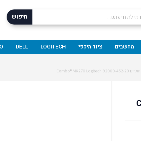
חיפוש
מחשבים
ציוד היקפי
LOGITECH
DELL
O
Combo® MK270 L
Com®