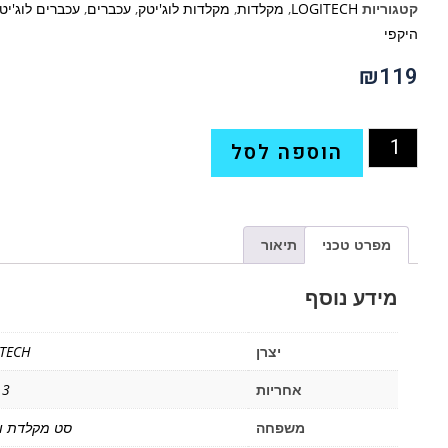
קטגוריות
LOGITECH
,
מקלדות
,
מקלדות לוג'יטק
,
עכברים
,
עכברים לוג'יט
היקפי
₪
119
הוספה לסל
מפרט טכני
תיאור
מידע נוסף
יצרן
TECH
אחריות
3 שנים
משפחה
סט מקלדת ו