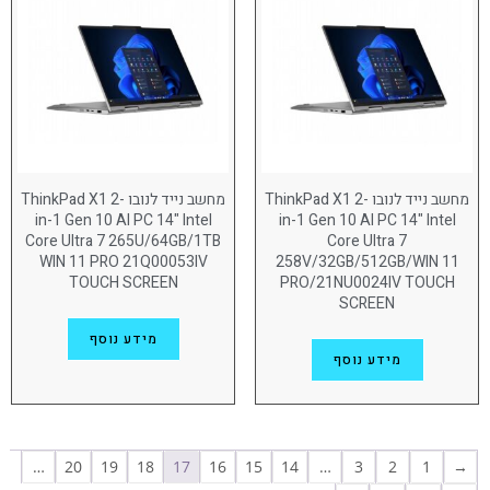
מסך מגע
(49)
מעבד
AMD Ryzen AI 9 HX
(4)
Intel Core i7
(5)
Intel Core i9
(2)
מחשב נייד לנובו ThinkPad X1 2-
מחשב נייד לנובו ThinkPad X1 2-
in-1 Gen 10 AI PC 14" Intel
in-1 Gen 10 AI PC 14" Intel
INTEL CORE ULTRA 5
(54)
Core Ultra 7 265U/64GB/1TB
Core Ultra 7
WIN 11 PRO 21Q00053IV
258V/32GB/512GB/WIN 11
INTEL CORE ULTRA 7
(118)
TOUCH SCREEN
PRO/21NU0024IV TOUCH
SCREEN
INTEL CORE ULTRA 9
(9)
מידע נוסף
מידע נוסף
RYZEN 7 AI PRO
(4)
RYZEN 7 PRO
(6)
Snapdragon X Elite
(4)
…
20
19
18
17
16
15
14
…
3
2
1
→