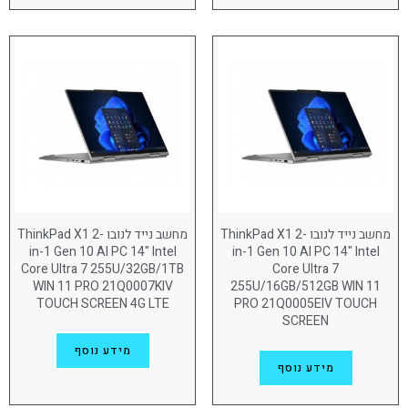
Lenovo ThinkPad P16s
(14)
Lenovo ThinkPad P16v
(11)
Lenovo ThinkPad T14
(12)
Lenovo ThinkPad T14S
(15)
Lenovo ThinkPad T16
(5)
Lenovo ThinkPad T16 Gen 4 AI
(1)
Lenovo ThinkPad X13 Gen 6
(8)
מחשב נייד לנובו ThinkPad X1 2-
מחשב נייד לנובו ThinkPad X1 2-
Lenovo ThinkPad X9
(9)
in-1 Gen 10 AI PC 14" Intel
in-1 Gen 10 AI PC 14" Intel
Core Ultra 7 255U/32GB/1TB
Core Ultra 7
ThinkPad X1 2-in-1 Gen 10
(15)
WIN 11 PRO 21Q0007KIV
255U/16GB/512GB WIN 11
TOUCH SCREEN 4G LTE
PRO 21Q0005EIV TOUCH
ThinkPad X1 Carbon Gen 13
(17)
SCREEN
מידע נוסף
זכרון
מידע נוסף
64GB
(29)