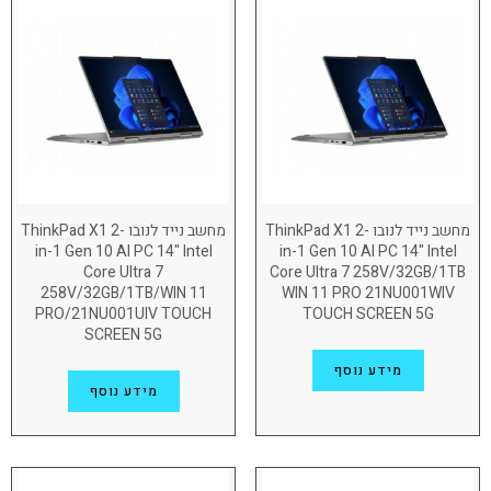
AMD Radeon 780
(5)
AMD Radeon 860M
(8)
INTEL 130V
(9)
INTEL 140T
(18)
INTEL 140V
(11)
NVIDIA RTX 2000
(10)
מחשב נייד לנובו ThinkPad X1 2-
מחשב נייד לנובו ThinkPad X1 2-
in-1 Gen 10 AI PC 14" Intel
in-1 Gen 10 AI PC 14" Intel
NVIDIA RTX 3000
(5)
Core Ultra 7
Core Ultra 7 258V/32GB/1TB
258V/32GB/1TB/WIN 11
WIN 11 PRO 21NU001WIV
Nvidia rtx 3500
(3)
PRO/21NU001UIV TOUCH
TOUCH SCREEN 5G
SCREEN 5G
NVIDIA RTX 5000
(1)
מידע נוסף
NVIDIA® RTX 1000
(3)
מידע נוסף
NVIDIA® RTX 500
(7)
NVIDIA® RTX™ 4000
(1)