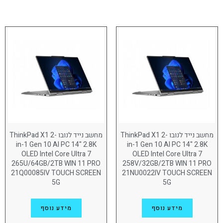
מוצר דגם
Lenovo ThinkBook 14
(17)
Lenovo ThinkBook 16
(10)
Lenovo ThinkPad E14
(10)
Lenovo ThinkPad E16
(10)
Lenovo ThinkPad L13
(10)
Lenovo ThinkPad L14
(8)
מחשב נייד לנובו ThinkPad X1 2-
מחשב נייד לנובו ThinkPad X1 2-
in-1 Gen 10 AI PC 14" 2.8K
in-1 Gen 10 AI PC 14" 2.8K
Lenovo ThinkPad L16
(6)
OLED Intel Core Ultra 7
OLED Intel Core Ultra 7
265U/64GB/2TB WIN 11 PRO
258V/32GB/2TB WIN 11 PRO
Lenovo ThinkPad P1
(12)
21Q00085IV TOUCH SCREEN
21NU0022IV TOUCH SCREEN
5G
5G
Lenovo ThinkPad P14S
(9)
Lenovo ThinkPad P16
(6)
מידע נוסף
מידע נוסף