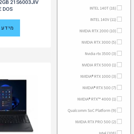
2GB 21S6003JIV
INTEL 140T
(18)
E DOS
INTEL 140V
(11)
מידע 
NVIDIA RTX 2000
(10)
NVIDIA RTX 3000
(5)
Nvidia rtx 3500
(3)
NVIDIA RTX 5000
(1)
NVIDIA® RTX 1000
(3)
NVIDIA® RTX 500
(7)
NVIDIA® RTX™ 4000
(1)
Qualcomm SoC Platform
(9)
NVIDIA RTX PRO 500
(2)
Intel
(108)