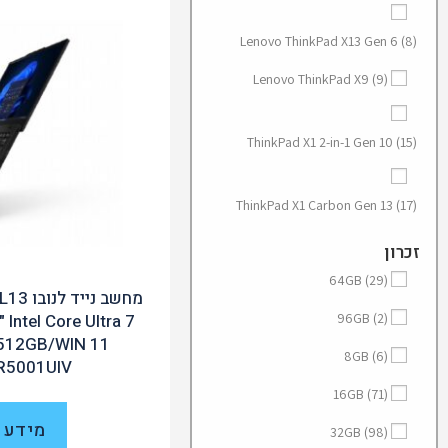
Lenovo ThinkPad X13 Gen 6
(8)
Lenovo ThinkPad X9
(9)
ThinkPad X1 2-in-1 Gen 10
(15)
ThinkPad X1 Carbon Gen 13
(17)
זכרון
64GB
(29)
מחשב נ
96GB
(2)
 Intel Core Ultra 7
512GB/WIN 11
8GB
(6)
R5001UIV
16GB
(71)
מידע 
32GB
(98)