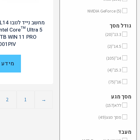
NVIDIA GeForce
(5)
מחשב נ
גודל מסך
ntel Core™ Ultra 5
(20)
13.3"
TB WIN 11 PRO
001PIV
(2)
14.5"
(105)
14"
מידע 
(4)
15.3"
(75)
16"
מסך מגע
2
1
→
ללא
(157)
מסך מגע
(49)
מעבד