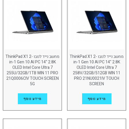
NVIDIA RTX 5000
(1)
NVIDIA® RTX 1000
(3)
NVIDIA® RTX 500
(7)
NVIDIA® RTX™ 4000
(1)
Qualcomm SoC Platform
(9)
מחשב נייד לנובו ThinkPad X1 2-
מחשב נייד לנובו ThinkPad X1 2-
NVIDIA RTX PRO 500
(2)
in-1 Gen 10 AI PC 14" 2.8K
in-1 Gen 10 AI PC 14" 2.8K
OLED Intel Core Ultra 7
OLED Intel Core Ultra 7
Intel
(108)
255U/32GB/1TB WIN 11 PRO
258V/32GB/512GB WIN 11
21Q0006CIV TOUCH SCREEN
PRO 21NU0021IV TOUCH
NVIDIA GeForce
(5)
5G
SCREEN
גודל מסך
מידע נוסף
מידע נוסף
(20)
13.3"
(2)
14.5"
(105)
14"