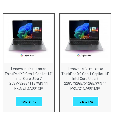
יצרן
Apple
(97)
Dell
(45)
Lenovo
מוצר דגם
Lenovo ThinkBook 14
(17)
Lenovo ThinkBook 16
(10)
מחשב נייד לנובו Lenovo
מחשב נייד לנובו Lenovo
ThinkPad X9 Gen 1 Copilot 14"
ThinkPad X9 Gen 1 Copilot 14"
Lenovo ThinkPad E14
(10)
Intel Core Ultra 7
Intel Core Ultra 5
258V/32GB/1TB/WIN 11
228V/32GB/512GB/WIN 11
Lenovo ThinkPad E16
(10)
PRO/21QA001CIV
PRO/21QA001MIV
Lenovo ThinkPad L13
(10)
מידע נוסף
מידע נוסף
Lenovo ThinkPad L14
(8)
Lenovo ThinkPad L16
(6)