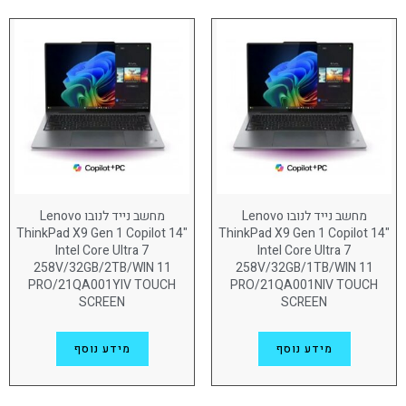
Lenovo ThinkPad P1
(12)
Lenovo ThinkPad P14S
(9)
Lenovo ThinkPad P16
(6)
Lenovo ThinkPad P16s
(14)
Lenovo ThinkPad P16v
(11)
Lenovo ThinkPad T14
(12)
מחשב נייד לנובו Lenovo
מחשב נייד לנובו Lenovo
ThinkPad X9 Gen 1 Copilot 14"
ThinkPad X9 Gen 1 Copilot 14"
Lenovo ThinkPad T14S
(15)
Intel Core Ultra 7
Intel Core Ultra 7
258V/32GB/2TB/WIN 11
258V/32GB/1TB/WIN 11
Lenovo ThinkPad T16
(5)
PRO/21QA001YIV TOUCH
PRO/21QA001NIV TOUCH
SCREEN
SCREEN
Lenovo ThinkPad T16 Gen 4 AI
(1)
Lenovo ThinkPad X13 Gen 6
(8)
מידע נוסף
מידע נוסף
Lenovo ThinkPad X9
(9)