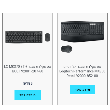
יצרן
Apple
(4)
Dell
(2)
JABRA
(3)
Lenovo
(3)
LOGITECH
(150)
Corsail
(1)
סט מקלדת ועכבר אלחוטיים
סט מקלדת עכבר LO MK370 BT +
BOLT 92001-207-60
Logitech Performance MK850
Jlab
(2)
Retail 92000-852-00
Kingston
(1)
₪
185
מידע נוסף
Sony
(2)
הוספה לסל
גודל מסך
(1)
34.1"