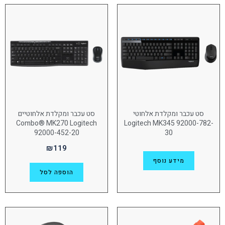
(1)
8"
מסך מגע
ללא
(1)
אחריות
3 שנים
(147)
סט עכבר ומקלדת אלחוטי
סט עכבר ומקלדת אלחוטיים
רזולוציית מסך
Combo® MK270 Logitech
Logitech MK345 92000-782-
3440X1440
(1)
92000-452-20
30
₪
119
מוצר משפחה
מידע נוסף
אוזניות
(17)
הוספה לסל
מצלמות רשת
(15)
מקלדות
(19)