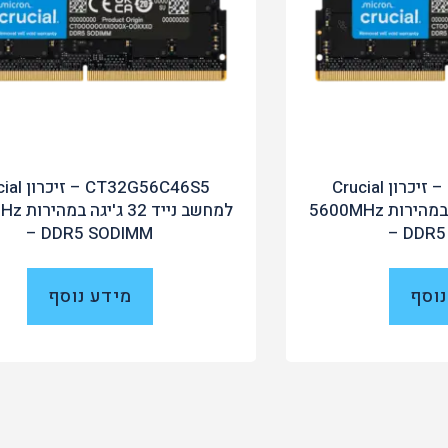
CT16G56C46S5 – זיכרון Crucial
CT32G56C46S5 
‏למחשב נייד 16 ג'יגה במהירות 5600MHz
‏למחשב נייד
– DDR5 SODIMM
– DDR5
נוסף
מידע נוסף